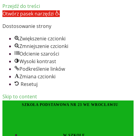
Przejdź do treści
Otwórz pasek narzędzi
Dostosowanie strony
Zwiększenie czcionki
Zmniejszenie czcionki
Odcienie szarości
Wysoki kontrast
Podkreślenie linków
Zmiana czcionki
Resetuj
Skip to content
SZKOŁA PODSTAWOWA NR 23 WE WROCŁAWIU
W SZKOLE