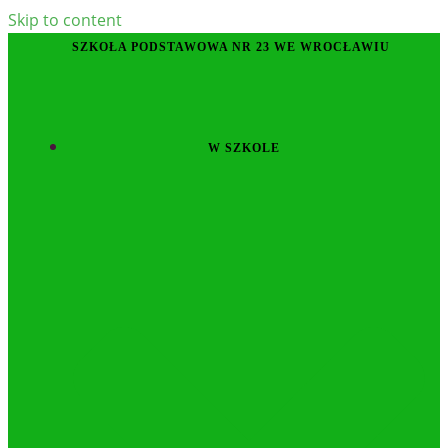
Skip to content
SZKOŁA PODSTAWOWA NR 23 WE WROCŁAWIU
W SZKOLE