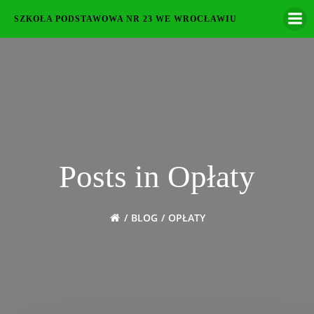
Skip
SZKOŁA PODSTAWOWA NR 23 WE WROCŁAWIU
to
content
Posts in Opłaty
BLOG
OPŁATY