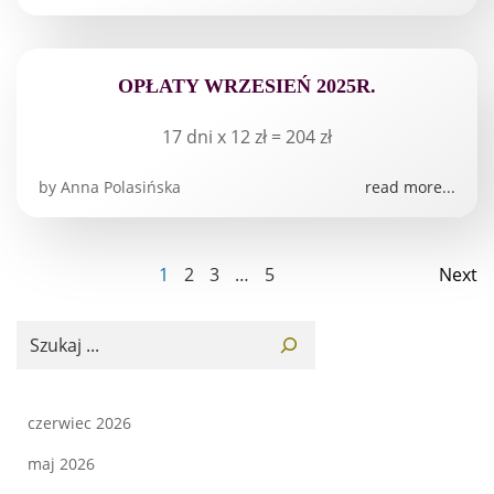
OPŁATY WRZESIEŃ 2025R.
17 dni x 12 zł = 204 zł
by
Anna Polasińska
read more...
Posts
Page
Page
Page
Page
Pos
1
2
3
…
5
Next
navigation
nav
Szukaj
czerwiec 2026
maj 2026