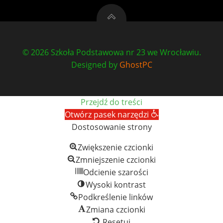
© 2026 Szkoła Podstawowa nr 23 we Wrocławiu.
Designed by
GhostPC
Przejdź do treści
Otwórz pasek narzędzi
Dostosowanie strony
Zwiększenie czcionki
Zmniejszenie czcionki
Odcienie szarości
Wysoki kontrast
Podkreślenie linków
Zmiana czcionki
Resetuj