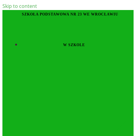
Skip to content
SZKOŁA PODSTAWOWA NR 23 WE WROCŁAWIU
W SZKOLE