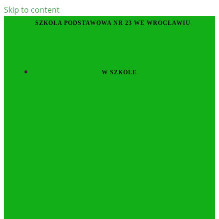
Skip to content
SZKOŁA PODSTAWOWA NR 23 WE WROCŁAWIU
W SZKOLE