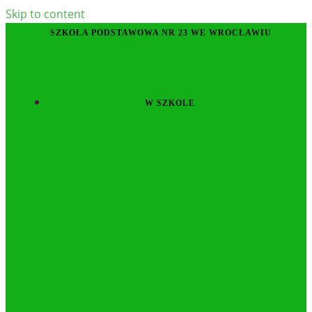
Skip to content
SZKOŁA PODSTAWOWA NR 23 WE WROCŁAWIU
W SZKOLE