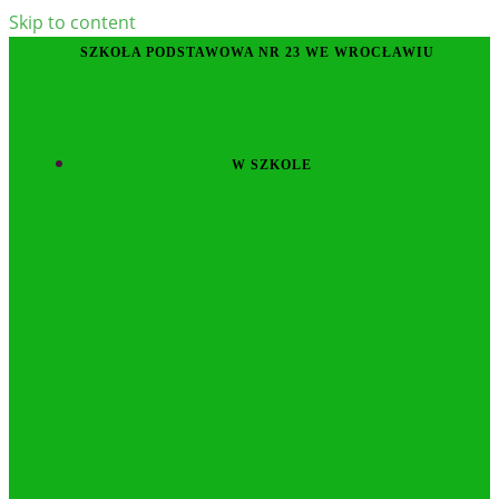
Skip to content
SZKOŁA PODSTAWOWA NR 23 WE WROCŁAWIU
W SZKOLE