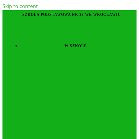
Skip to content
SZKOŁA PODSTAWOWA NR 23 WE WROCŁAWIU
W SZKOLE