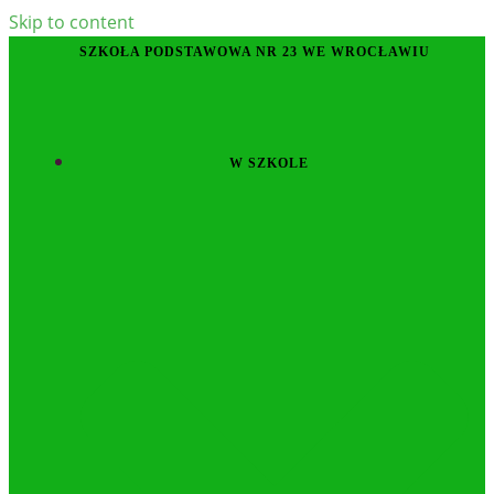
Skip to content
SZKOŁA PODSTAWOWA NR 23 WE WROCŁAWIU
W SZKOLE