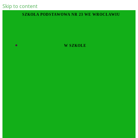
Skip to content
SZKOŁA PODSTAWOWA NR 23 WE WROCŁAWIU
W SZKOLE