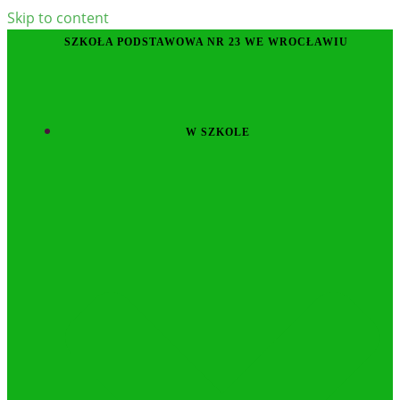
Skip to content
SZKOŁA PODSTAWOWA NR 23 WE WROCŁAWIU
W SZKOLE