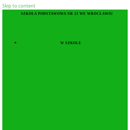
Skip to content
SZKOŁA PODSTAWOWA NR 23 WE WROCŁAWIU
W SZKOLE