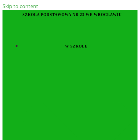
Skip to content
SZKOŁA PODSTAWOWA NR 23 WE WROCŁAWIU
W SZKOLE