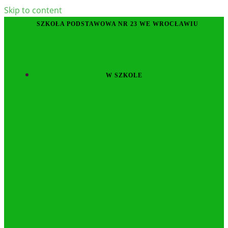
Skip to content
SZKOŁA PODSTAWOWA NR 23 WE WROCŁAWIU
W SZKOLE