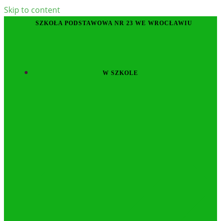
Skip to content
SZKOŁA PODSTAWOWA NR 23 WE WROCŁAWIU
W SZKOLE