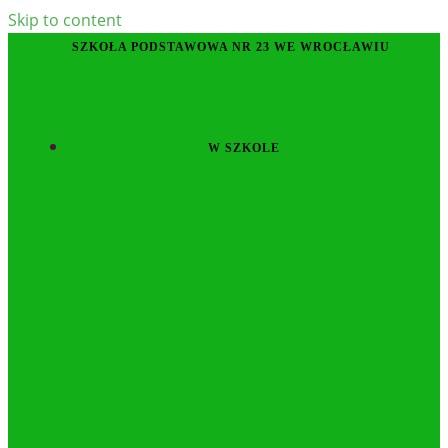
Skip to content
SZKOŁA PODSTAWOWA NR 23 WE WROCŁAWIU
W SZKOLE