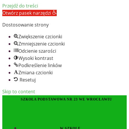
Przejdź do treści
Otwórz pasek narzędzi
Dostosowanie strony
Zwiększenie czcionki
Zmniejszenie czcionki
Odcienie szarości
Wysoki kontrast
Podkreślenie linków
Zmiana czcionki
Resetuj
Skip to content
SZKOŁA PODSTAWOWA NR 23 WE WROCŁAWIU
W SZKOLE