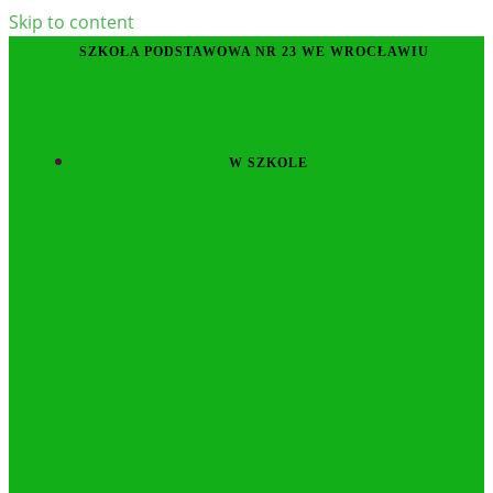
Skip to content
SZKOŁA PODSTAWOWA NR 23 WE WROCŁAWIU
W SZKOLE