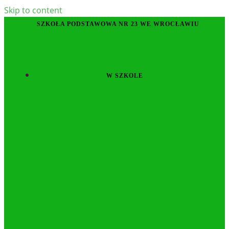
Skip to content
SZKOŁA PODSTAWOWA NR 23 WE WROCŁAWIU
W SZKOLE