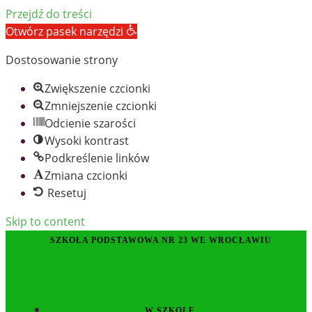
Przejdź do treści
Otwórz pasek narzędzi
Dostosowanie strony
Zwiększenie czcionki
Zmniejszenie czcionki
Odcienie szarości
Wysoki kontrast
Podkreślenie linków
Zmiana czcionki
Resetuj
Skip to content
SZKOŁA PODSTAWOWA NR 23 WE WROCŁAWIU
W SZKOLE