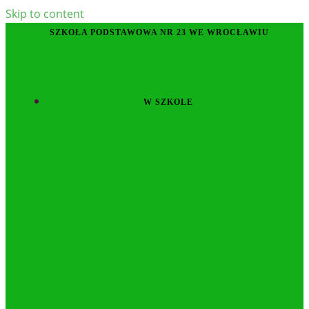
Skip to content
SZKOŁA PODSTAWOWA NR 23 WE WROCŁAWIU
W SZKOLE