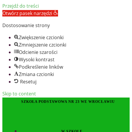
Przejdź do treści
Otwórz pasek narzędzi
Dostosowanie strony
Zwiększenie czcionki
Zmniejszenie czcionki
Odcienie szarości
Wysoki kontrast
Podkreślenie linków
Zmiana czcionki
Resetuj
Skip to content
SZKOŁA PODSTAWOWA NR 23 WE WROCŁAWIU
W SZKOLE