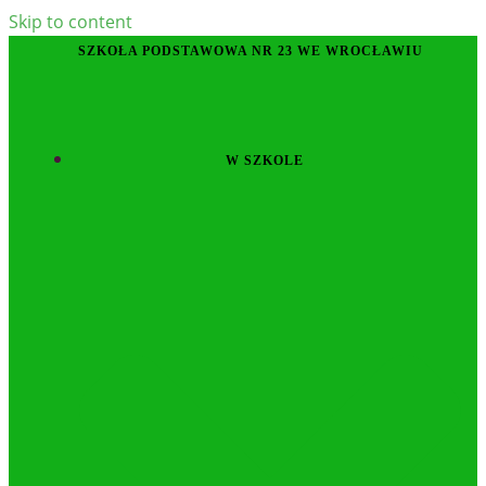
Skip to content
SZKOŁA PODSTAWOWA NR 23 WE WROCŁAWIU
W SZKOLE