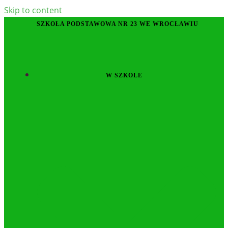
Skip to content
SZKOŁA PODSTAWOWA NR 23 WE WROCŁAWIU
W SZKOLE