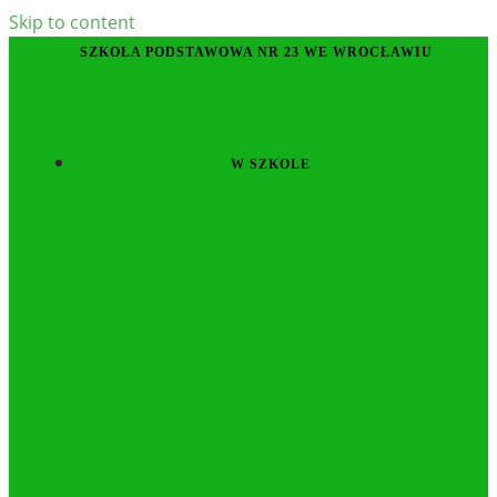
Skip to content
SZKOŁA PODSTAWOWA NR 23 WE WROCŁAWIU
W SZKOLE