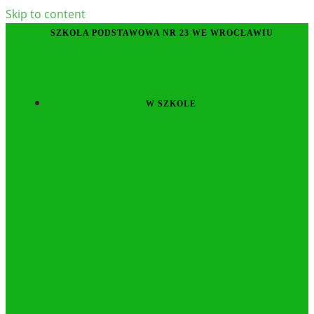
Skip to content
SZKOŁA PODSTAWOWA NR 23 WE WROCŁAWIU
W SZKOLE